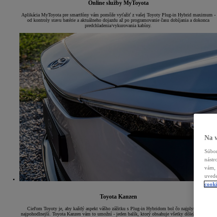
Online služby MyToyota
Aplikácia MyToyota pre smartfóny vám pomôže vyťažiť z vašej Toyoty Plug-in Hybrid maximum -
od kontroly stavu batérie a aktuálneho dojazdu až po programovanie času dobíjania a dokonca
predchladenia/vykurovania kabíny.
Na 
Súbor
nástr
vám, 
uvede
cooki
Toyota Kanzen
Cieľom Toyoty je, aby každý aspekt vášho zážitku s Plug-in Hybridom bol čo najplynulejší a
najpohodlnejší. Toyota Kanzen vám to umožní - jeden balík, ktorý obsahuje všetky dôležité prvky*,