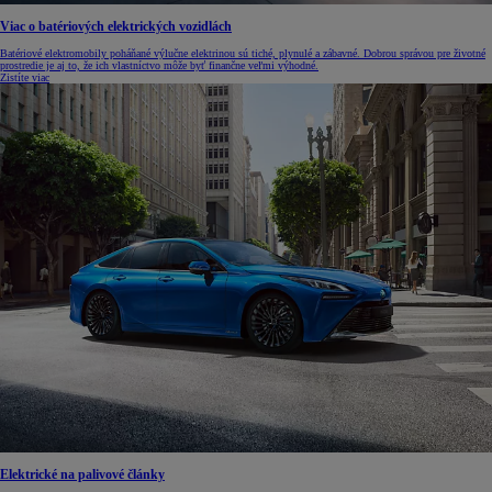
Viac o batériových elektrických vozidlách
Batériové elektromobily poháňané výlučne elektrinou sú tiché, plynulé a zábavné. Dobrou správou pre životné
prostredie je aj to, že ich vlastníctvo môže byť finančne veľmi výhodné.
Zistíte viac
Elektrické na palivové články