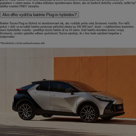
poplatkov v centre mesta. A vďaka nižšiemu opotrebovaniu dielov, ako sú brzdové doštičky a kotúče, môže byť
údržba vozidiel PHEV lacnejšia.
Ako dlho vydržia batérie Plug-in hybridov?
Batérie Toyota Plug-in Hybrid sú skonštruované tak, aby vydržali počas celej životnosti vozidla. Pre väčší
pokoj v duši sa na každú batériu poskytuje päťročná záruka na 100 000 km*, ktorá - s každoročnou kontrolou
stavu hybridného vozidla - predlžuje krytie batérie až na 10 rokov. Keď batéria dosiahne koniec svojej
životnosti, systém spätného odberu spoločnosti Toyota zaručuje, že s ňou bude naložené bezpečne a
zodpovedne.
*Ktorákoľvek z týchto možností nastane skôr