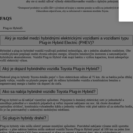
aby ste si mohli užívať výhody elektrifikovaného vozidla s úplným pokojom.
*Dostupnosť produktov sa môže líšiť v závislosti od krajiny a miestne ponuky sa môžu na jednotlivých trhoch líšiť.
Zákazníkom odporúčame, aby sa informovali v miestnom stredisku Toyota.
FAQS
Plug-in Hybrid
5
Aký je rozdiel medzi hybridnými elektrickými vozidlami a vozidlami typu
Plug-in Hybrid Electric (PHEV)?
Hybridné a plug-in hybridné vozidlá využívajú podobnú technológiu, ale s jedným zásadným rozdielom. Obe
vozidlá plynule prepínajú medzi dvoma zdrojmi energie, účinným benzínovým motorom a samonabíjacím
hybridným akumulátorom. Vozidlá Plug-in Hybrid však majú batériu s vyššou kapacitou, ktorá zabezpečuje
vyšší elektrický výkon.
Aký je dojazd hybridného vozidla Toyota Plug-in Hybrid?
Niektoré plug-in hybridy Toyota dokážu prejsť v čisto elektrickom režime až 75 km. Ak sa batéria počas dlhšej
jazdy vybije, vozidlo sa plynulo prepne späť do režimu hybridného vozidla a kombináciou benzínu a
regenerovanej energie z batérie vás dopraví do cieľa.
Ako sa nabíja hybridné vozidlo Toyota Plug-in Hybrid?
Plug-in hybrid sa dá nabíjať viacerými spôsobmi. Pripojenie k domácej elektrickej sieti je jednoduché a
umožňuje pohodlné a v mnohých prípadoch aj veľmi úsporné nabíjanie cez noc. Ak chcete dosiahnuť
optimálnu rýchlosť, kombinácia vyhradeného kábla a jednotky wallbox vráti plné nabitie už za niekoľko hodín,
čo je čas porovnateľný s niektorými mobilnými telefónmi.
Sú plug-in hybridy drahé?
Plug-in hybridy vám môžu ušetriť peniaze mnohými spôsobmi. Pravidelné nabíjanie výrazne zníži spotrebu
paliva - s plne nabitou batériou môžu niektoré vozidlá Toyota Plug-in Hybrid prejsť až 100 km na jeden liter
paliva. Nízke emisie CO2 často znamenajú aj zľavy na cestnej a firemnej dani, ako aj oslobodenie od