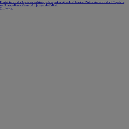
Elektrické vozidlá Toyota na vodíkový pohon prekračujú nulovú hranicu. Zistite viac o vozidlách Toyota na
vodíkové palivové články, ako je napríklad Mirai.
Zistíte viac