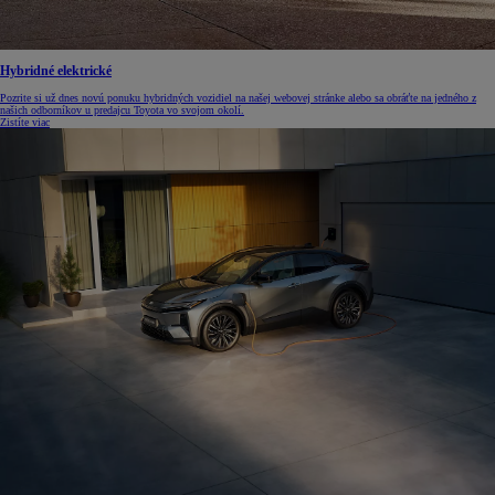
Hybridné elektrické
Pozrite si už dnes novú ponuku hybridných vozidiel na našej webovej stránke alebo sa obráťte na jedného z
našich odborníkov u predajcu Toyota vo svojom okolí.
Zistíte viac