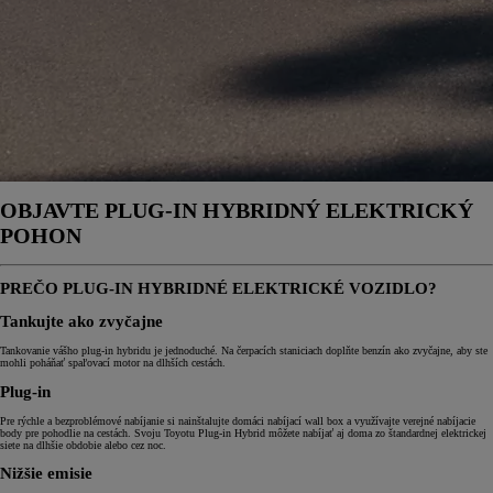
OBJAVTE PLUG-IN HYBRIDNÝ ELEKTRICKÝ
POHON
PREČO PLUG-IN HYBRIDNÉ ELEKTRICKÉ VOZIDLO?
Tankujte ako zvyčajne
Tankovanie vášho plug-in hybridu je jednoduché. Na čerpacích staniciach doplňte benzín ako zvyčajne, aby ste
mohli poháňať spaľovací motor na dlhších cestách.
Plug-in
Pre rýchle a bezproblémové nabíjanie si nainštalujte domáci nabíjací wall box a využívajte verejné nabíjacie
body pre pohodlie na cestách. Svoju Toyotu Plug-in Hybrid môžete nabíjať aj doma zo štandardnej elektrickej
siete na dlhšie obdobie alebo cez noc.
Nižšie emisie