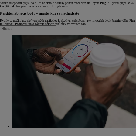
Vďaka schopnosti prejsť ďalej len na čisto elektrický pohon môžu vozidlá Toyota Plug-in Hybrid prejsť až 75
km (46 míľ) bez použitia paliva a bez výfukových emisií.
Nájdite nabíjacie body v mieste, kde sa nachádzate
Rýchlo sa rozširujúca sieť verejných nabíjačiek je skvelým spôsobom, ako na cestách dobiť batériu vášho Plug-
in Hybridu. Pomocou tohto nástroja nájdete nabíjačky vo svojom okolí.