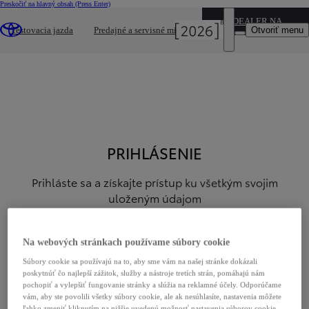
Preskočiť na hlavný obsah
(Press Enter)
DEALER NAME
Otvoriť menu
Testovacia jazda
Predajné a servisné miesta
PRIHLÁSENIE
Prihláste sa a získajte prístup ku všetkým svojim
uloženým údajom
Prihlásiť sa
Na webových stránkach používame súbory cookie
Súbory cookie sa používajú na to, aby sme vám na našej stránke dokázali
Prihlásiť sa
poskytnúť čo najlepší zážitok, služby a nástroje tretích strán, pomáhajú nám
pochopiť a vylepšiť fungovanie stránky a slúžia na reklamné účely. Odporúčame
vám, aby ste povolili všetky súbory cookie, ale ak nesúhlasíte, nastavenia môžete
ľahko zmeniť kliknutím na nižšie uvedenú možnosť nastavenia súborov cookie.