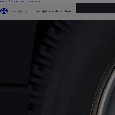
Preskočiť na hlavný obsah
(Press Enter)
Testovacia jazda
Predajné a servisné miesta