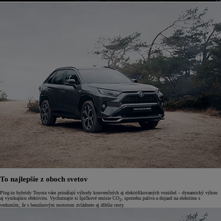
To najlepšie z oboch svetov
Plug-in hybridy Toyota vám prinášajú výhody konvenčných aj elektrifikovaných vozidiel – dynamický výkon
aj vynikajúcu efektivitu. Vychutnajte si špičkové emisie CO
, spotrebu paliva a dojazd na elektrinu s
2
vedomím, že s benzínovým motorom zvládnete aj dlhšie cesty.