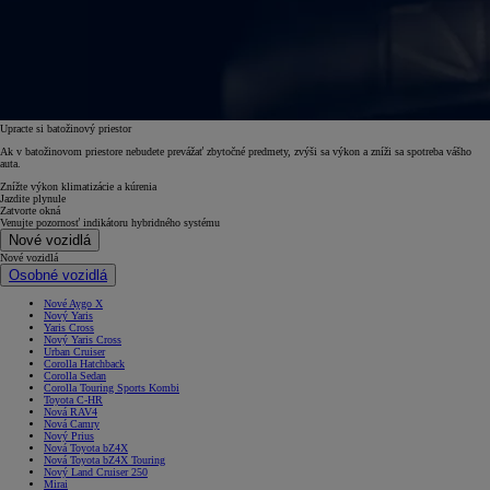
Upracte si batožinový priestor
Ak v batožinovom priestore nebudete prevážať zbytočné predmety, zvýši sa výkon a zníži sa spotreba vášho
auta.
Znížte výkon klimatizácie a kúrenia
Jazdite plynule
Zatvorte okná
Venujte pozornosť indikátoru hybridného systému
Nové vozidlá
Nové vozidlá
Osobné vozidlá
Nové Aygo X
Nový Yaris
Yaris Cross
Nový Yaris Cross
Urban Cruiser
Corolla Hatchback
Corolla Sedan
Corolla Touring Sports Kombi
Toyota C-HR
Nová RAV4
Nová Camry
Nový Prius
Nová Toyota bZ4X
Nová Toyota bZ4X Touring
Nový Land Cruiser 250
Mirai