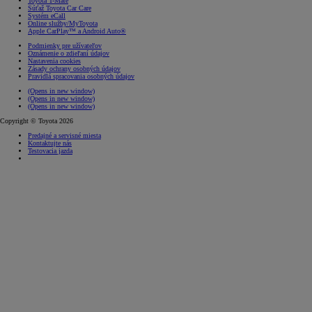
Toyota T-Mate
Súťaž Toyota Car Care
Systém eCall
Online služby/MyToyota
Apple CarPlay™ a Android Auto®
Podmienky pre užívateľov
Oznámenie o zdieľaní údajov
Nastavenia cookies
Zásady ochrany osobných údajov
Pravidlá spracovania osobných údajov
(Opens in new window)
(Opens in new window)
(Opens in new window)
Copyright © Toyota 2026
Predajné a servisné miesta
Kontaktujte nás
Testovacia jazda