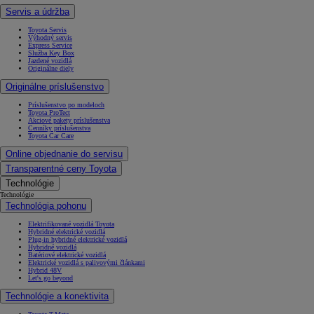
Servis a údržba
Toyota Servis
Výhodný servis
Express Service
Služba Key Box
Jazdené vozidlá
Originálne diely
Originálne príslušenstvo
Príslušenstvo po modeloch
Toyota ProTect
Akciové pakety príslušenstva
Cenníky príslušenstva
Toyota Car Care
Online objednanie do servisu
Transparentné ceny Toyota
Technológie
Technológie
Technológia pohonu
Elektrifikované vozidlá Toyota
Hybridné elektrické vozidlá
Plug-in hybridné elektrické vozidlá
Hybridné vozidlá
Batériové elektrické vozidlá
Elektrické vozidlá s palivovými článkami
Hybrid 48V
Let's go beyond
Technológie a konektivita