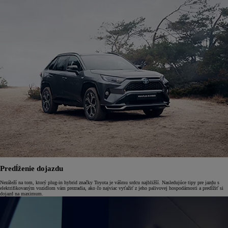
Predĺženie dojazdu
Nezáleží na tom, ktorý plug-in hybrid značky Toyota je vášmu srdcu najbližší. Nasledujúce tipy pre jazdu s
elektrifikovaným vozidlom vám prezradia, ako čo najviac vyťažiť z jeho palivovej hospodárnosti a predĺžiť si
dojazd na maximum.