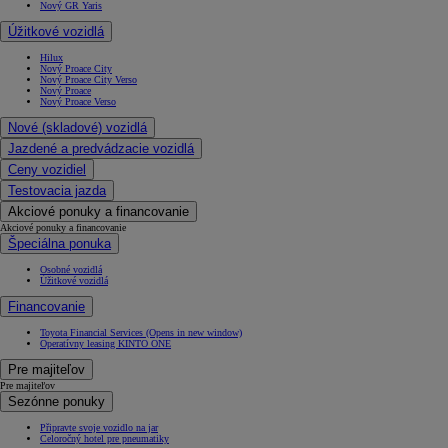
Nový GR Yaris
Úžitkové vozidlá
Hilux
Nový Proace City
Nový Proace City Verso
Nový Proace
Nový Proace Verso
Nové (skladové) vozidlá
Jazdené a predvádzacie vozidlá
Ceny vozidiel
Testovacia jazda
Akciové ponuky a financovanie
Akciové ponuky a financovanie
Špeciálna ponuka
Osobné vozidlá
Úžitkové vozidlá
Financovanie
Toyota Financial Services
(Opens in new window)
Operatívny leasing KINTO ONE
Pre majiteľov
Pre majiteľov
Sezónne ponuky
Připravte svoje vozidlo na jar
Celoročný hotel pre pneumatiky