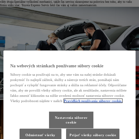
vždy dvaja špeciálne vyškolení mechanici, takže čas servisu skracujeme na polovicu bez toho, aby to vašu
firmu stálo viac. Toyota Express Servis šetrí čas vám aj vašim zamestnancom.
Na webových stránkach používame súbory cookie
Súbory cookie sa používajú na to, aby sme vám na našej stránke dokázali
poskytnúť čo najlepší zážitok, služby a nástroje tretích strán, pomáhajú nám
pochopiť a vylepšiť fungovanie stránky a slúžia na reklamné účely. Odporúčame
vám, aby ste povolili všetky súbory cookie, ale ak nesúhlasíte, nastavenia môžete
ľahko zmeniť kliknutím na nižšie uvedenú možnosť nastavenia súborov cookie.
Všetky podrobnosti nájdete v našich
Pravidlách používania súborov cookie.
Nastavenia súborov
cookie
Odmietnuť všetky
Prijať všetky súbory cookie