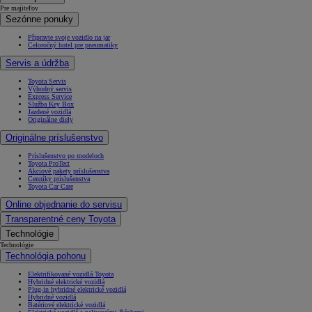
Pre majiteľov
Sezónne ponuky
Připravte svoje vozidlo na jar
Celoročný hotel pre pneumatiky
Servis a údržba
Toyota Servis
Výhodný servis
Express Service
Služba Key Box
Jazdené vozidlá
Originálne diely
Originálne príslušenstvo
Príslušenstvo po modeloch
Toyota ProTect
Akciové pakety príslušenstva
Cenníky príslušenstva
Toyota Car Care
Online objednanie do servisu
Transparentné ceny Toyota
Technológie
Technológie
Technológia pohonu
Elektrifikované vozidlá Toyota
Hybridné elektrické vozidlá
Plug-in hybridné elektrické vozidlá
Hybridné vozidlá
Batériové elektrické vozidlá