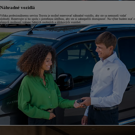
Náhradné vozidlá
Vďaka profesionálnemu servisu Toyota je možné rezervovať náhradné vozidlo, aby ste sa nemuseli vzdať
slobody. Rezervujte si ho spolu s potrebnou údržbou, aby ste si zabezpečili dostupnosť. Na výber budete mať z
rôznych možností vrátane ľahkých osobných a úžitkových vozidiel.