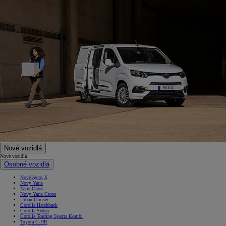
Nové vozidlá
Nové vozidlá
Osobné vozidlá
Nové Aygo X
Nový Yaris
Yaris Cross
Nový Yaris Cross
Urban Cruiser
Corolla Hatchback
Corolla Sedan
Corolla Touring Sports Kombi
Toyota C-HR