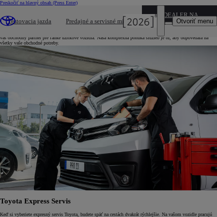
Preskočiť na hlavný obsah
(Press Enter)
DEALER NAME
Ako vám môžu naše služby pomôcť?
Otvoriť menu
Testovacia jazda
Predajné a servisné miesta
Či už hľadáte dodávkové vozidlá, financovanie, expresný servis alebo cestnú asistenciu - Toyota Professional je
váš obchodný partner pre ľahké úžitkové vozidlá. Naša komplexná ponuka služieb je tu, aby odpovedala na
všetky vaše obchodné potreby.
Toyota Express Servis
Keď si vyberiete expresný servis Toyota, budete späť na cestách dvakrát rýchlejšie. Na vašom vozidle pracujú