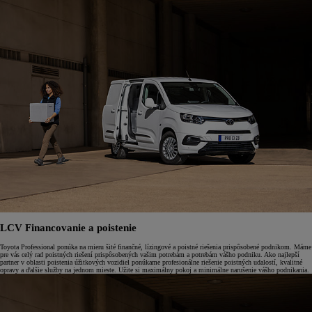
LCV Financovanie a poistenie
Toyota Professional ponúka na mieru šité finančné, lízingové a poistné riešenia prispôsobené podnikom. Máme
pre vás celý rad poistných riešení prispôsobených vašim potrebám a potrebám vášho podniku. Ako najlepší
partner v oblasti poistenia úžitkových vozidiel ponúkame profesionálne riešenie poistných udalostí, kvalitné
opravy a ďalšie služby na jednom mieste. Užite si maximálny pokoj a minimálne narušenie vášho podnikania.