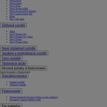
Nová RAV4
Nová Camry
Nový Prius
Nová Toyota bZ4X
Nová Toyota bZ4X Touring
Nový Land Cruiser 250
Mirai
Nový GR Yaris
Úžitkové vozidlá
Hilux
Nový Proace City
Nový Proace City Verso
Nový Proace
Nový Proace Verso
Nové (skladové) vozidlá
Jazdené a predvádzacie vozidlá
Ceny vozidiel
Testovacia jazda
Akciové ponuky a financovanie
Akciové ponuky a financovanie
Špeciálna ponuka
Osobné vozidlá
Úžitkové vozidlá
Financovanie
Toyota Financial Services
(Opens in new window)
Operatívny leasing KINTO ONE
Pre majiteľov