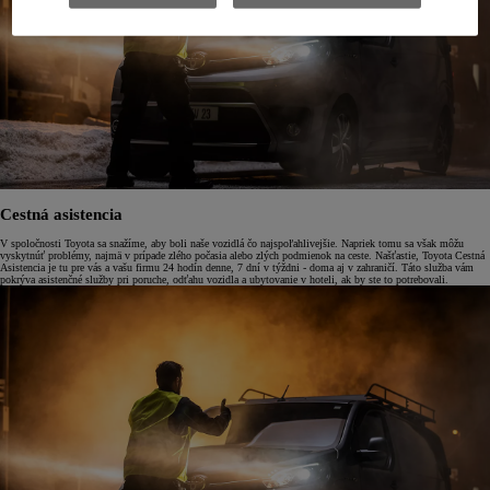
Cestná asistencia
V spoločnosti Toyota sa snažíme, aby boli naše vozidlá čo najspoľahlivejšie. Napriek tomu sa však môžu
vyskytnúť problémy, najmä v prípade zlého počasia alebo zlých podmienok na ceste. Našťastie, Toyota Cestná
Asistencia je tu pre vás a vašu firmu 24 hodín denne, 7 dní v týždni - doma aj v zahraničí. Táto služba vám
pokrýva asistenčné služby pri poruche, odťahu vozidla a ubytovanie v hoteli, ak by ste to potrebovali.