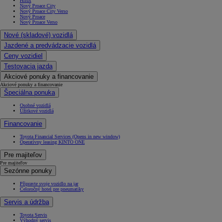
Hilux
Nový Proace City
Nový Proace City Verso
Nový Proace
Nový Proace Verso
Nové (skladové) vozidlá
Jazdené a predvádzacie vozidlá
Ceny vozidiel
Testovacia jazda
Akciové ponuky a financovanie
Akciové ponuky a financovanie
Špeciálna ponuka
Osobné vozidlá
Úžitkové vozidlá
Financovanie
Toyota Financial Services
(Opens in new window)
Operatívny leasing KINTO ONE
Pre majiteľov
Pre majiteľov
Sezónne ponuky
Připravte svoje vozidlo na jar
Celoročný hotel pre pneumatiky
Servis a údržba
Toyota Servis
Výhodný servis