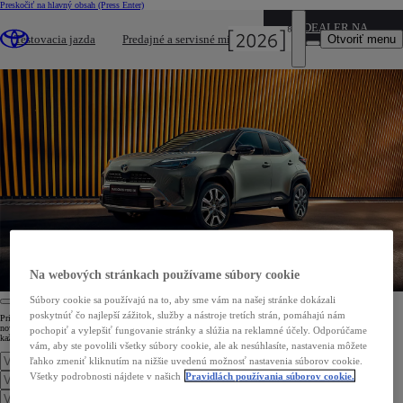
Preskočiť na hlavný obsah
(Press Enter)
DEALER NAME
NOVÝ YARIS CROSS - NEWSLETTER
Otvoriť menu
Testovacia jazda
Predajné a servisné miesta
Sebavedomý postoj priamo do Vašej schránky
Na webových stránkach používame súbory cookie
Súbory cookie sa používajú na to, aby sme vám na našej stránke dokázali
poskytnúť čo najlepší zážitok, služby a nástroje tretích strán, pomáhajú nám
Prihláste sa na odber newslettera k novému Yarisu Cross a buďte medzi prvými, kto získa najaktuálnejšie
novinky. Odvážnejšie, inteligentnejšie a výkonnejšie – s naším sebavedomým kompaktným SUV zvládnete
pochopiť a vylepšiť fungovanie stránky a slúžia na reklamné účely. Odporúčame
každú výzvu, ktorú Vám mesto prinesie.
vám, aby ste povolili všetky súbory cookie, ale ak nesúhlasíte, nastavenia môžete
ľahko zmeniť kliknutím na nižšie uvedenú možnosť nastavenia súborov cookie.
Všetky podrobnosti nájdete v našich
Pravidlách používania súborov cookie.