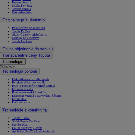
Express Service
Služba Key Box
Jazdené vozidlá
Originálne diely
Originálne príslušenstvo
Príslušenstvo po modeloch
Toyota ProTect
Akciové pakety príslušenstva
Cenníky príslušenstva
Toyota Car Care
Online objednanie do servisu
Transparentné ceny Toyota
Technológie
Technológie
Technológia pohonu
Elektrifikované vozidlá Toyota
Hybridné elektrické vozidlá
Plug-in hybridné elektrické vozidlá
Hybridné vozidlá
Batériové elektrické vozidlá
Elektrické vozidlá s palivovými článkami
Hybrid 48V
Let's go beyond
Technológie a konektivita
Toyota T-Mate
Súťaž Toyota Car Care
Systém eCall
Online služby/MyToyota
Apple CarPlay™ a Android Auto®