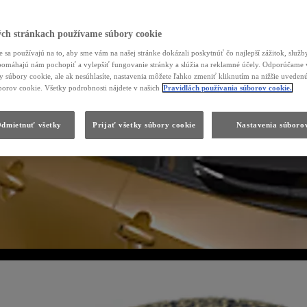
ch stránkach používame súbory cookie
 sa používajú na to, aby sme vám na našej stránke dokázali poskytnúť čo najlepší zážitok, služby
, pomáhajú nám pochopiť a vylepšiť fungovanie stránky a slúžia na reklamné účely. Odporúčame 
ky súbory cookie, ale ak nesúhlasíte, nastavenia môžete ľahko zmeniť kliknutím na nižšie uvede
borov cookie. Všetky podrobnosti nájdete v našich
Pravidlách používania súborov cookie.
dmietnuť všetky
Prijať všetky súbory cookie
Nastavenia súboro