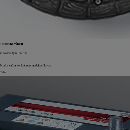
eď niekoľko výhod:
álne navrhnutým tlmičom
patibilná s vaším konkrétnym modelom Toyota.
oyota.