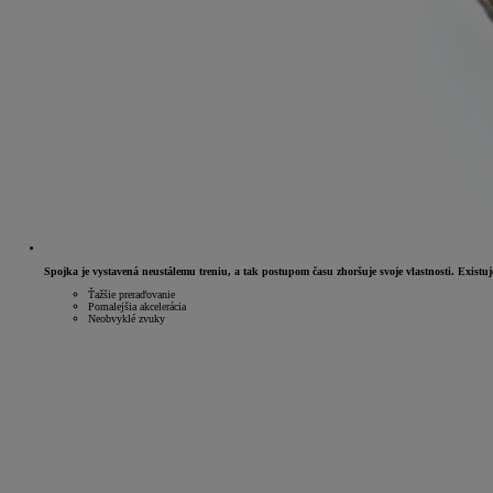
Spojka je vystavená neustálemu treniu, a tak postupom času zhoršuje svoje vlastnosti. Existu
Ťažšie preraďovanie
Pomalejšia akcelerácia
Neobvyklé zvuky
Od
16 690 €
s DPH
vr. zvýhodnenia
1 000 €
a bonusu za výkup
500 €
Nový Yaris Cross
HYBRID