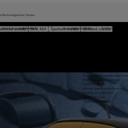
vo
Technológie
Svet Toyota
rebujete plne funkčnú spojku pre správne radenie a hospodárnu aj bezpečnú jazdu s plnou kontrolou nad vašou T
Technológie a konektivita
Svet Toyota
Toyota prestavby
Servis a údržba
Technológia pohon
TOYOT
ektrické vozidlá
SUV 4X4
Športové vozidlá
Úžitkové vozidlá
oje vozidlo na jar
Toyota T-Mate
Novinky Toyota
Základné informácie
Toyota Servis
Beyond Ze
hotel pre pneumatiky
Súťaž Toyota Car Care
Kontaktné údaje
Ponuka dostupných vozidiel
Výhodný servis - Program 3+
Elektrifiko
koobchodný predaj
Systém eCall
Kariéra
Express Service
Hybridné e
Online služby/MyToyota
O nas
Služba Key Box
Plug-in hyb
Apple CarPlay™ a Android Auto®
Toyota vo svete
Jazdené vozidlá
Hybridné v
WLTP metodika merania emisii
Toyota Way
Informácia pre servisy
Batériové e
Dostupnosť online služieb
Udržateľnosť
Homologácie
Elektrické 
Informácie o prevencii a nakladaní s
Originálne diely
Hybrid 48V
a11yOpensInNewWindow
odpadovými batériami
Originálne príslušenstvo
Let's go b
Zabezpečenie vozidiel
Akciové ťažné zariadenia
a11yOp
Príslušenstvo po modeloch
Toyota ProTect
Akciové pakety príslušenstva
Cenníky príslušenstva
Toyota Car Care
Toyota HomeCharge