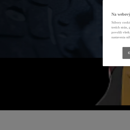
Na webový
Súbory cookie
tretích strán
povolili všet
nastavenia sú
O