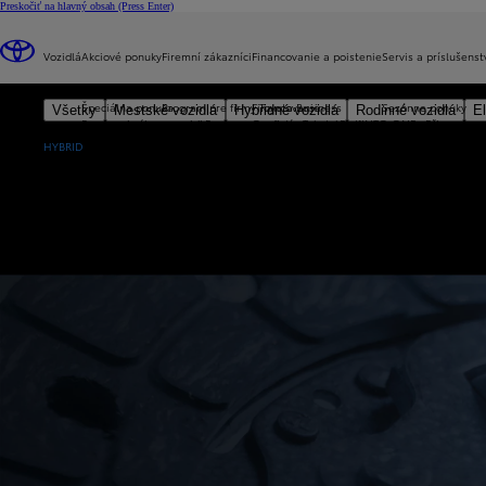
Preskočiť na hlavný obsah
(Press Enter)
ORIGINÁLNE SPOJKY TOYOTA
Vozidlá
Akciové ponuky
Firemní zákazníci
Financovanie a poistenie
Servis a príslušenst
Bez ohľadu na to, či cestujete po diaľniciach, okresných cestách alebo v preplnených uliciach mesta, vždy pot
Špeciálna ponuka
Program pre firmy Toyota Business
Financovanie
Sezónne ponuky
Všetky
Mestské vozidlá
Hybridné vozidlá
Rodinné vozidlá
El
Bonus pri výkupe vozidla
Program pre firmy Toyota Business
Operatívny leasing KINTO ONE
Připravte sv
Nové Aygo X
Úžitkové vozidlá
Technológie
Poistenie
Celoročný 
HYBRID
Nové (skladové) vozidlá
Celkové prevádzkové náklady (TCO)
Toyota Trade – veľ
Jazdené a predvádzacie vozidlá
Kontakt s predstaviteľom Toyota
Príslušenstvo pre podnikanie
Najlepší hybrid pre podnikanie
Katalóg
a11yOpensInNewWindow