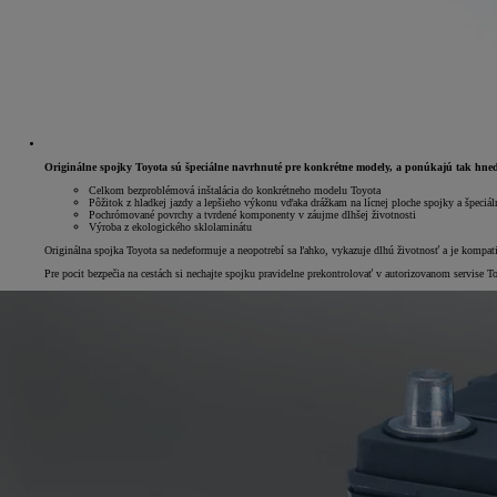
Originálne spojky Toyota sú špeciálne navrhnuté pre konkrétne modely, a ponúkajú tak hn
Celkom bezproblémová inštalácia do konkrétneho modelu Toyota
Pôžitok z hladkej jazdy a lepšieho výkonu vďaka drážkam na lícnej ploche spojky a špeci
Pochrómované povrchy a tvrdené komponenty v záujme dlhšej životnosti
Výroba z ekologického sklolaminátu
Originálna spojka Toyota sa nedeformuje a neopotrebí sa ľahko, vykazuje dlhú životnosť a je kom
Pre pocit bezpečia na cestách si nechajte spojku pravidelne prekontrolovať v autorizovanom servise T