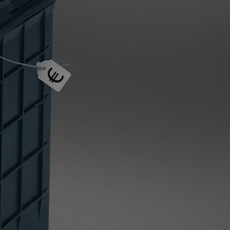
úžitkových vozidiel
Testovacia jazda
Zostavte si Toyo