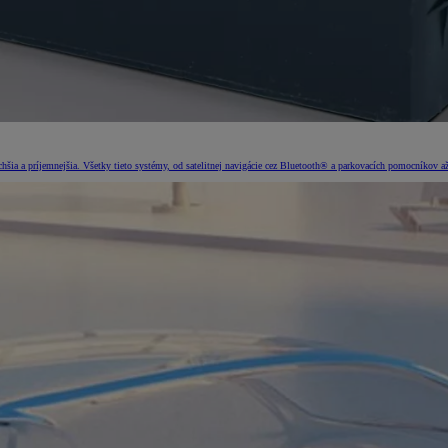
šia a príjemnejšia. Všetky tieto systémy, od satelitnej navigácie cez Bluetooth® a parkovacích pomocníkov až 