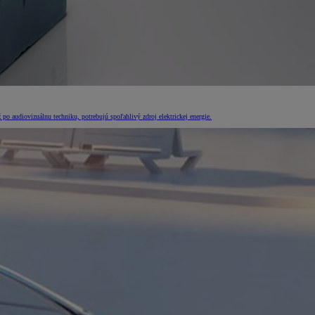
po audiovizuálnu techniku, potrebujú spoľahlivý zdroj elektrickej energie.