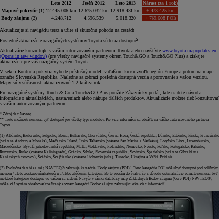
Leto 2012
Jesěň 2012
Leto 2013
Nárast (za 1 rok)
Mapové pokrytie
(1)
12.445.006 km
12.675.032 km
12.918.431 km
+ 473.425 km
Body záujmu
(2)
4.248.712
4.696.539
5.018.320
+ 769.608 POIs
Aktualizujte si navigáciu teraz a užite si skutočnú pohodu na cestách
Posledné aktualizácie navigačných systémov Toyota sú teraz dostupné!
Aktualizácie konzultujte s vaším autorizovaným partnerom Toyota alebo navštívte
www.toyota-mapupdates.eu
(Opens in new window)
(pre všetky navigačné systémy okrem Touch&GO a Touch&GO Plus) a získajte
aktualizácie pre váš navigačný systém Toyota.
V sekcii Kontrola pokrytia vyberte príslušný model, v ďalšom kroku zvoľte región Europe a potom na mape
označte Slovenská Republika. Následne sa zobrazí posledná dostupná verzia a porovnanie s vašou verziou.
Mapy sú v súčasnosti aktualizované 1-2 krát za rok.
Pre navigačné systémy Touch & Go a Touch&GO Plus použite Zákaznícky portál, kde nájdete návod a
informácie o aktualizáciách, nastaveniach alebo nákupe ďalších produktov. Aktualizácie môžete tiež konzultovať
s vaším autorizovaným partnerom.
* Zdroj dat: Navteq.
** Tieto možnosti nemusia byť dostupné pre všetky typy modulov. Pre viac informácií sa obráťte na vášho autorizovaného partnera
Toyota
(1) Albánsko, Bielorusko, Belgicko, Bosna, Bulharsko, Chorvátsko, Čierna Hora, Česká republika, Dánsko, Estónsko, Fínsko, Francúzsko
(vrátane Andorry a Monaka), Maďarsko, Island, Írsko, Taliansko (vrátane San Marina a Vatikánu), Lotyšsko, Litva, Luxembursko,
Macedónsko / Bývalá juhoslovanská republika, Malta, Moldavsko, Holandsko, Nemecko, Nórsko, Poľsko, Portugalsko, Rakúsko,
Rumunsko, Rusko (vrátane Kaliningradu), Grécko, Srbsko, Slovenská republika, Slovinsko, Španielsko (vrátane Gibraltáru a
Kanárskych ostrovov), Švédsko, Švajčiarsko (vrátane Lichtenštajnska), Turecko, Ukrajina a Veľká Británia.
(2) Evolučná databáza máp NAVTEQ® zahrnuje kategórie "Body záujmu (POI)". Tieto kategórie POI môžu byť dostupné pod odlišným
menom / alebo zoskupením kategórii a/alebo zlúčením kategórií. Berte prosím do úvahy, že z dôvodu optimalizácie pamäte nemusia byť
niektoré kategórie dostupné vo vašom zariadení. Navyše v rámci databázy máp Základných Bodov záujmu (Core POI) NAVTEQ®,
môže váš systém obsahovať rozšírený zoznam kategórií Bodov záujmu zahrnujúci ešte viac informácií!