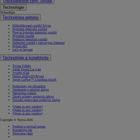
Transparentné ceny Toyota
Technológie
Technológie
Technológia pohonu
Elektrifikované vozidlá Toyota
Hybridné elektrické vozidlá
Plug-in hybridné elektrické vozidlá
Hybridné vozidlá
Batériové elektrické vozidlá
Elektrické vozidlá s palivovými článkami
Hybrid 48V
Let's go beyond
Technológie a konektivita
Toyota T-Mate
Súťaž Toyota Car Care
Systém eCall
Online služby/MyToyota
Apple CarPlay™ a Android Auto®
Podmienky pre užívateľov
Oznámenie o zdieľaní údajov
Nastavenia cookies
Zásady ochrany osobných údajov
Pravidlá spracovania osobných údajov
(Opens in new window)
(Opens in new window)
(Opens in new window)
Copyright © Toyota 2026
Predajné a servisné miesta
Kontaktujte nás
Testovacia jazda