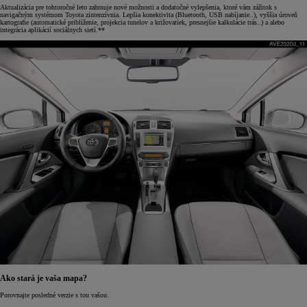
Aktualizácia pre tohtoročné leto zahrnuje nové možnosti a dodatočné vylepšenia, ktoré vám zážitok s
navigačným systémom Toyota zintenzívnia. Lepšia konektivita (Bluetooth, USB nabíjanie..), vyššia úroveň
kartografie (automatické priblíženie, projekcia tunelov a križovatiek, presnejšie kalkulácie trás..) a alebo
integrácia aplikácií sociálnych sietí.**
Ako stará je vaša mapa?
Porovnajte posledné verzie s tou vašou.