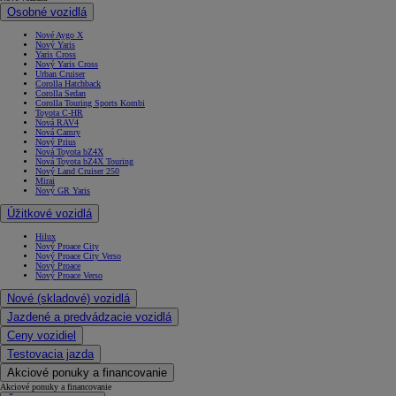
Osobné vozidlá
Nové Aygo X
Nový Yaris
Yaris Cross
Nový Yaris Cross
Urban Cruiser
Corolla Hatchback
Corolla Sedan
Corolla Touring Sports Kombi
Toyota C-HR
Nová RAV4
Nová Camry
Nový Prius
Nová Toyota bZ4X
Nová Toyota bZ4X Touring
Nový Land Cruiser 250
Mirai
Nový GR Yaris
Úžitkové vozidlá
Hilux
Nový Proace City
Nový Proace City Verso
Nový Proace
Nový Proace Verso
Nové (skladové) vozidlá
Jazdené a predvádzacie vozidlá
Ceny vozidiel
Testovacia jazda
Akciové ponuky a financovanie
Akciové ponuky a financovanie