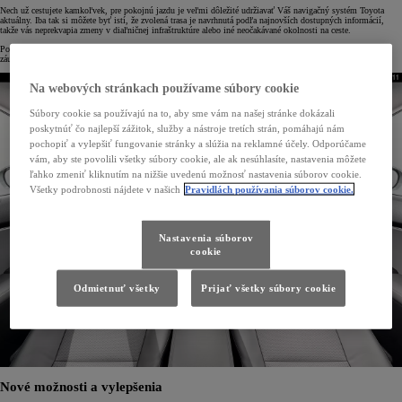
Nech už cestujete kamkoľvek, pre pokojnú jazdu je veľmi dôležité udržiavať Váš navigačný systém Toyota
aktuálny. Iba tak si môžete byť istí, že zvolená trasa je navrhnutá podľa najnovších dostupných informácií,
takže vás neprekvapia zmeny v diaľničnej infraštruktúre alebo iné neočakávané okolnosti na ceste.
Posledné aktualizácie máp ponúkajú lepšiu projekciu križovatiek, presnejšie časy príchodu a nové objetky
záujmu, ktoré vám zjednodušia cestu.
Na webových stránkach používame súbory cookie
Súbory cookie sa používajú na to, aby sme vám na našej stránke dokázali
poskytnúť čo najlepší zážitok, služby a nástroje tretích strán, pomáhajú nám
pochopiť a vylepšiť fungovanie stránky a slúžia na reklamné účely. Odporúčame
vám, aby ste povolili všetky súbory cookie, ale ak nesúhlasíte, nastavenia môžete
ľahko zmeniť kliknutím na nižšie uvedenú možnosť nastavenia súborov cookie.
Všetky podrobnosti nájdete v našich
Pravidlách používania súborov cookie.
Nastavenia súborov
cookie
Odmietnuť všetky
Prijať všetky súbory cookie
Nové možnosti a vylepšenia