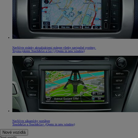
Navštívte stránky aktualizáciemi máppre všetky navigačné systémy
Toyota (okrem Touch&Go a Go+)
(Opens in new window)
Navštívte zákaznícky portálpre
Touch&Go a Touch&Go+
(Opens in new window)
Nové vozidlá
Nové vozidlá