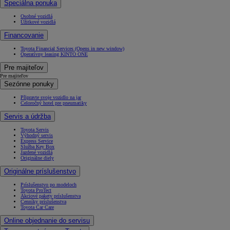
Špeciálna ponuka
Osobné vozidlá
Úžitkové vozidlá
Financovanie
Toyota Financial Services
(Opens in new window)
Operatívny leasing KINTO ONE
Pre majiteľov
Pre majiteľov
Sezónne ponuky
Připravte svoje vozidlo na jar
Celoročný hotel pre pneumatiky
Servis a údržba
Toyota Servis
Výhodný servis
Express Service
Služba Key Box
Jazdené vozidlá
Originálne diely
Originálne príslušenstvo
Príslušenstvo po modeloch
Toyota ProTect
Akciové pakety príslušenstva
Cenníky príslušenstva
Toyota Car Care
Online objednanie do servisu