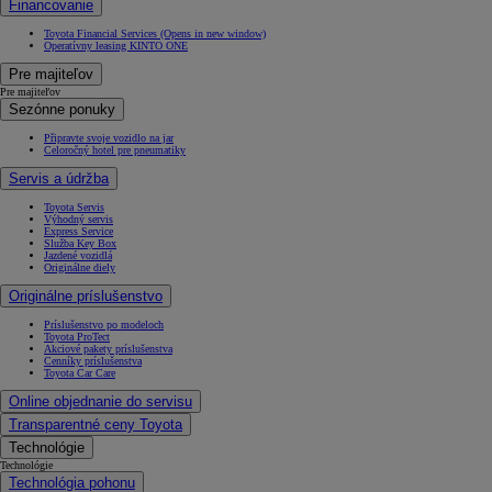
Financovanie
Toyota Financial Services
(Opens in new window)
Operatívny leasing KINTO ONE
Pre majiteľov
Pre majiteľov
Sezónne ponuky
Připravte svoje vozidlo na jar
Celoročný hotel pre pneumatiky
Servis a údržba
Toyota Servis
Výhodný servis
Express Service
Služba Key Box
Jazdené vozidlá
Originálne diely
Originálne príslušenstvo
Príslušenstvo po modeloch
Toyota ProTect
Akciové pakety príslušenstva
Cenníky príslušenstva
Toyota Car Care
Online objednanie do servisu
Transparentné ceny Toyota
Technológie
Technológie
Technológia pohonu