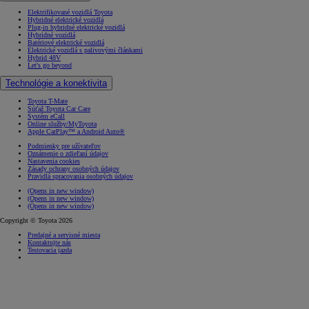
Elektrifikované vozidlá Toyota
Hybridné elektrické vozidlá
Plug-in hybridné elektrické vozidlá
Hybridné vozidlá
Batériové elektrické vozidlá
Elektrické vozidlá s palivovými článkami
Hybrid 48V
Let's go beyond
Technológie a konektivita
Toyota T-Mate
Súťaž Toyota Car Care
Systém eCall
Online služby/MyToyota
Apple CarPlay™ a Android Auto®
Podmienky pre užívateľov
Oznámenie o zdieľaní údajov
Nastavenia cookies
Zásady ochrany osobných údajov
Pravidlá spracovania osobných údajov
(Opens in new window)
(Opens in new window)
(Opens in new window)
Copyright © Toyota 2026
Predajné a servisné miesta
Kontaktujte nás
Testovacia jazda