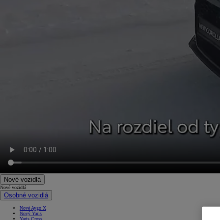
Nové vozidlá
Nové vozidlá
Osobné vozidlá
Nové Aygo X
Nový Yaris
Yaris Cross