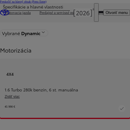
Preskočiť na hlavný obsah
(Press Enter)
Špecifikácie a hlavné vlastnosti
DEALER NAME
Otvoriť menu
Testovacia jazda
Predajné a servisné miesta
Späť na stránku modelu
Vybrané
Dynamic
Motorizácia
4X4
1.6 Turbo 280k benzín
,
6 st. manuálna
Zistiť viac
45 990 €