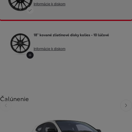
Informácie k diskom
18" kované zliatinové disky kolies - 10 lúčové
Informácie k diskom
Čalúnenie
Predchádzajúca stránka
Ďalši