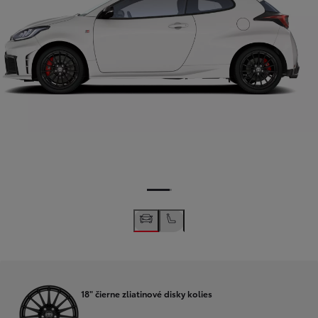
18" čierne zliatinové disky kolies