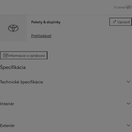
V cene
Pakety & doplnky
Upraviť
Pakety & do
Prehľadávať
Informácie o výrobcovi
Špecifikácia
Technické špecifikácie
Interiér
Exteriér