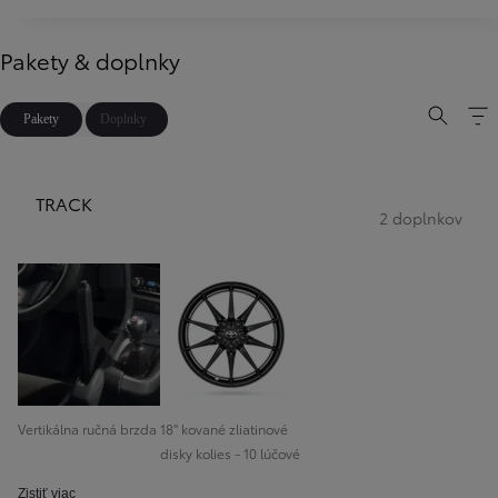
Pakety & doplnky
Pakety
Doplnky
TRACK
2 doplnkov
Vertikálna ručná brzda
18" kované zliatinové
disky kolies - 10 lúčové
Zistiť viac