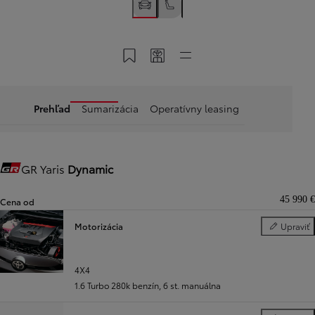
Uložiť do konta Moja Toyota
Zdieľať kód konfigurácie
Rýchle odkazy
Prehľad
Sumarizácia
Operatívny leasing
GR Yaris
Dynamic
Gazoo Racing
45 990 €
Cena od
Motorizácia
Upraviť
Motorizácia
4X4
1.6 Turbo 280k benzín
,
6 st. manuálna