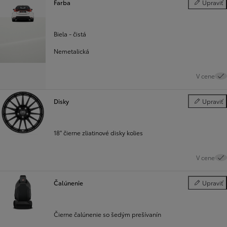
Farba
Upraviť
Farba
Biela - čistá
Nemetalická
V cene
Disky
Upraviť
Disky
18" čierne zliatinové disky kolies
V cene
Čalúnenie
Upraviť
Čalúnenie
Čierne čalúnenie so šedým prešívanín