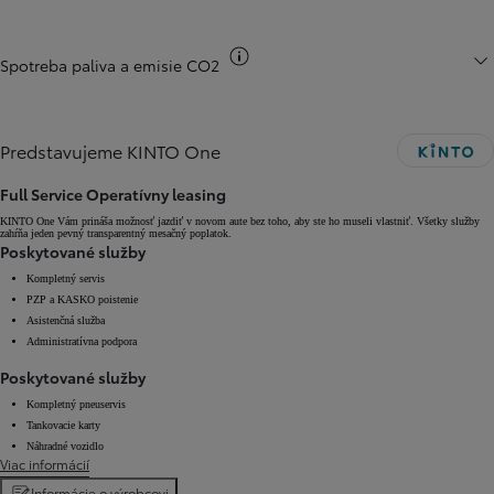
Informácie k spotrebe CO2
Spotreba paliva a emisie CO2
Predstavujeme KINTO One
Full Service Operatívny leasing
KINTO One Vám prináša možnosť jazdiť v novom aute bez toho, aby ste ho museli vlastniť. Všetky služby
zahŕňa jeden pevný transparentný mesačný poplatok.
Poskytované služby
Kompletný servis
PZP a KASKO poistenie
Asistenčná služba
Administratívna podpora
Poskytované služby
Kompletný pneuservis
Tankovacie karty
Náhradné vozidlo
Viac informácií
Informácie o výrobcovi