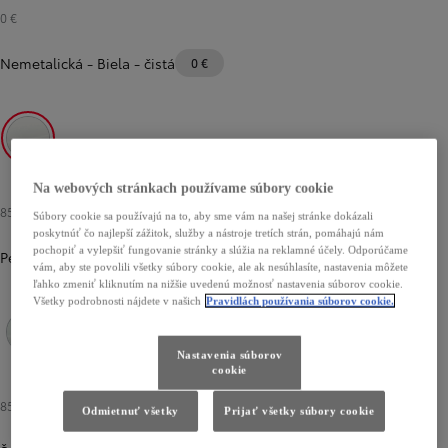
0 €
Nemetalická
-
Biela - čistá
0 €
Biela - čistá
Na webových stránkach používame súbory cookie
850 €
Súbory cookie sa používajú na to, aby sme vám na našej stránke dokázali
poskytnúť čo najlepší zážitok, služby a nástroje tretích strán, pomáhajú nám
pochopiť a vylepšiť fungovanie stránky a slúžia na reklamné účely. Odporúčame
Perleťová
vám, aby ste povolili všetky súbory cookie, ale ak nesúhlasíte, nastavenia môžete
ľahko zmeniť kliknutím na nižšie uvedenú možnosť nastavenia súborov cookie.
Všetky podrobnosti nájdete v našich
Pravidlách používania súborov cookie.
Nastavenia súborov
Biela - platinová
cookie
850 €
Odmietnuť všetky
Prijať všetky súbory cookie