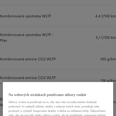
Kombinovaná spotreba WLTP
4,4 l/100 km
Kombinovaná spotreba WLTP -
5,1 l/100 km
Max
Kombinované emisie CO2 WLTP
100 g/km
Kombinované emisie CO2 WLTP
116 g/km
- Max
Na webových stránkach používame súbory cookie
Elektrický dojazd – Kombinovaný
km
Súbory cookie sa používajú na to, aby sme vám na našej stránke dokázali
WLTP (km)
poskytnúť čo najlepší zážitok, služby a nástroje tretích strán, pomáhajú nám
pochopiť a vylepšiť fungovanie stránky a slúžia na reklamné účely. Odporúčame
vám, aby ste povolili všetky súbory cookie, ale ak nesúhlasíte, nastavenia môžete