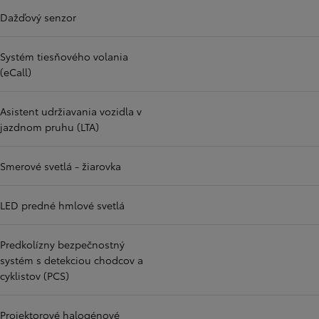
Dažďový senzor
Systém tiesňového volania
(eCall)
Asistent udržiavania vozidla v
jazdnom pruhu (LTA)
Smerové svetlá - žiarovka
LED predné hmlové svetlá
Predkolízny bezpečnostný
systém s detekciou chodcov a
cyklistov (PCS)
Projektorové halogénové