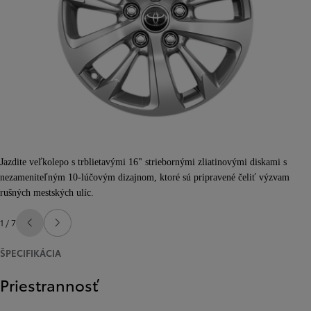
Jazdite veľkolepo s trblietavými 16" striebornými zliatinovými diskami s
nezameniteľným 10-lúčovým dizajnom, ktoré sú pripravené čeliť výzvam
rušných mestských ulíc.
1 / 7
Predchádzajúca stránka
Ďalšia stránka
ŠPECIFIKÁCIA
Priestrannosť