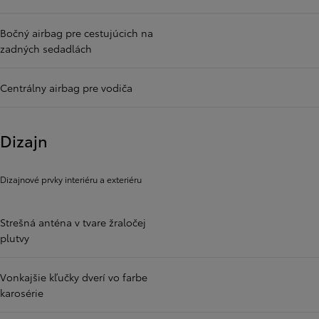
Bočný airbag pre cestujúcich na
zadných sedadlách
Centrálny airbag pre vodiča
Dizajn
Dizajnové prvky interiéru a exteriéru
Strešná anténa v tvare žraločej
plutvy
Vonkajšie kľučky dverí vo farbe
karosérie