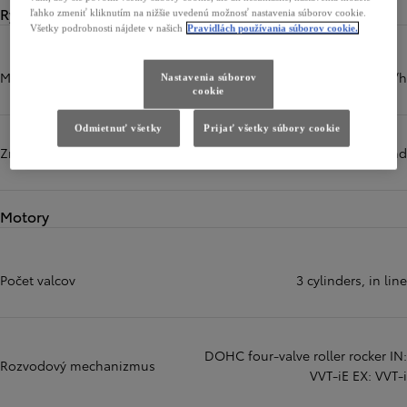
Rýchlosti
ľahko zmeniť kliknutím na nižšie uvedenú možnosť nastavenia súborov cookie.
Všetky podrobnosti nájdete v našich
Pravidlách používania súborov cookie.
Maximálna rýchlosť
170 km/h
Nastavenia súborov
cookie
Odmietnuť všetky
Prijať všetky súbory cookie
Zrýchlenie z 0 na 100 km/h
11,2 sekúnd
Motory
Počet valcov
3 cylinders, in line
DOHC four-valve roller rocker IN:
Rozvodový mechanizmus
VVT-iE EX: VVT-i