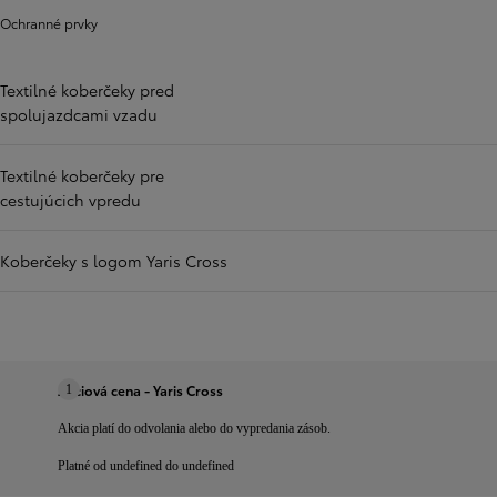
Ochranné prvky
Textilné koberčeky pred
spolujazdcami vzadu
Textilné koberčeky pre
cestujúcich vpredu
Koberčeky s logom Yaris Cross
Akciová cena - Yaris Cross
1
Akcia platí do odvolania alebo do vypredania zásob.
Platné od undefined do undefined