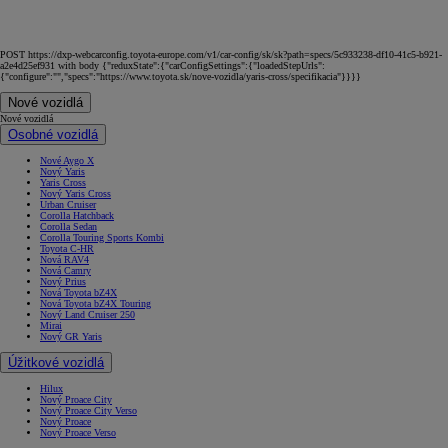
POST https://dxp-webcarconfig.toyota-europe.com/v1/car-config/sk/sk?path=specs/5c933238-df10-41c5-b921-
a2e4d25ef931 with body {"reduxState":{"carConfigSettings":{"loadedStepUrls":
{"configure":"","specs":"https://www.toyota.sk/nove-vozidla/yaris-cross/specifikacia"}}}}
Nové vozidlá
Nové vozidlá
Osobné vozidlá
Nové Aygo X
Nový Yaris
Yaris Cross
Nový Yaris Cross
Urban Cruiser
Corolla Hatchback
Corolla Sedan
Corolla Touring Sports Kombi
Toyota C-HR
Nová RAV4
Nová Camry
Nový Prius
Nová Toyota bZ4X
Nová Toyota bZ4X Touring
Nový Land Cruiser 250
Mirai
Nový GR Yaris
Úžitkové vozidlá
Hilux
Nový Proace City
Nový Proace City Verso
Nový Proace
Nový Proace Verso