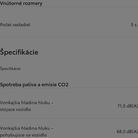
Vnútorné rozmery
Počet sedadiel
5 s.
Špecifikácie
Špecifikácie
Spotreba paliva a emisie CO2
Vonkajšia hladina hluku –
71,0 dB(A)
stojace vozidlo
Vonkajšia hladina hluku –
68,0 dB(A)
pohybujúce sa vozidlo