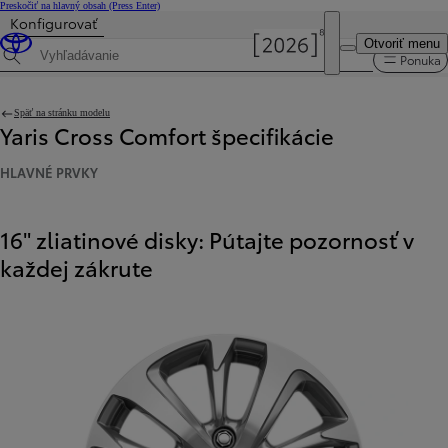
Preskočiť na hlavný obsah
(Press Enter)
Konfigurovať
Cena je aktualizovaná Cena vašej konfigurácie je 23 290 €.
DEALER NAME
Otvoriť menu
Testovacia jazda
Predajné a servisné miesta
Ponuka
Hľadaná špecifikácia
Späť na stránku modelu
Yaris Cross Comfort špecifikácie
HLAVNÉ PRVKY
16" zliatinové disky: Pútajte pozornosť v
každej zákrute