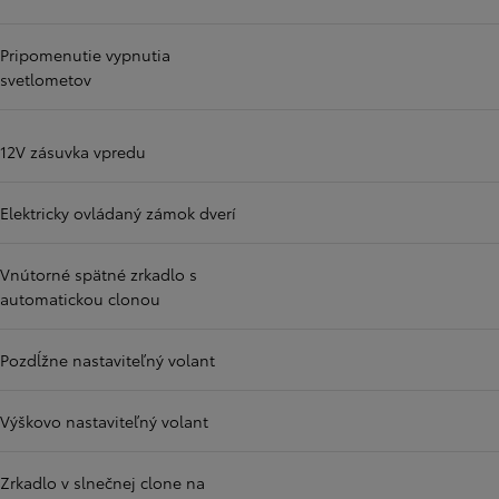
Pripomenutie vypnutia
svetlometov
12V zásuvka vpredu
Elektricky ovládaný zámok dverí
Vnútorné spätné zrkadlo s
automatickou clonou
Pozdĺžne nastaviteľný volant
Výškovo nastaviteľný volant
Zrkadlo v slnečnej clone na