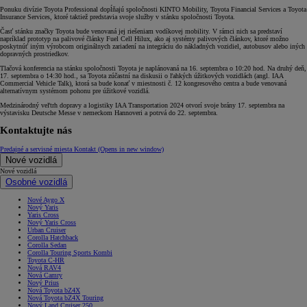
Ponuku divízie Toyota Professional dopĺňajú spoločnosti KINTO Mobility, Toyota Financial Services a Toyota
Insurance Services, ktoré taktiež predstavia svoje služby v stánku spoločnosti Toyota.
Časť stánku značky Toyota bude venovaná jej riešeniam vodíkovej mobility. V rámci nich sa predstaví
napríklad prototyp na palivové články Fuel Cell Hilux, ako aj systémy palivových článkov, ktoré možno
poskytnúť iným výrobcom originálnych zariadení na integráciu do nákladných vozidiel, autobusov alebo iných
dopravných prostriedkov.
Tlačová konferencia na stánku spoločnosti Toyota je naplánovaná na 16. septembra o 10:20 hod. Na druhý deň,
17. septembra o 14:30 hod., sa Toyota zúčastní na diskusii o ľahkých úžitkových vozidlách (angl. IAA
Commercial Vehicle Talk), ktorá sa bude konať v miestnosti č. 12 kongresového centra a bude venovaná
alternatívnym systémom pohonu pre úžitkové vozidlá.
Medzinárodný veľtrh dopravy a logistiky IAA Transportation 2024 otvorí svoje brány 17. septembra na
výstavisku Deutsche Messe v nemeckom Hannoveri a potrvá do 22. septembra.
Kontaktujte nás
Predajné a servisné miesta
Kontakt
(Opens in new window)
Nové vozidlá
Nové vozidlá
Osobné vozidlá
Nové Aygo X
Nový Yaris
Yaris Cross
Nový Yaris Cross
Urban Cruiser
Corolla Hatchback
Corolla Sedan
Corolla Touring Sports Kombi
Toyota C-HR
Nová RAV4
Nová Camry
Nový Prius
Nová Toyota bZ4X
Nová Toyota bZ4X Touring
Nový Land Cruiser 250