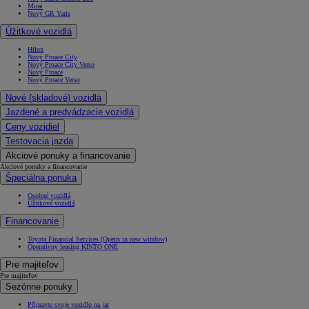
Mirai
Nový GR Yaris
Úžitkové vozidlá
Hilux
Nový Proace City
Nový Proace City Verso
Nový Proace
Nový Proace Verso
Nové (skladové) vozidlá
Jazdené a predvádzacie vozidlá
Ceny vozidiel
Testovacia jazda
Akciové ponuky a financovanie
Akciové ponuky a financovanie
Špeciálna ponuka
Osobné vozidlá
Úžitkové vozidlá
Financovanie
Toyota Financial Services
(Opens in new window)
Operatívny leasing KINTO ONE
Pre majiteľov
Pre majiteľov
Sezónne ponuky
Připravte svoje vozidlo na jar