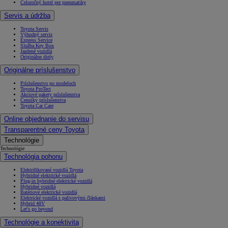
Celoročný hotel pre pneumatiky
Servis a údržba
Toyota Servis
Výhodný servis
Express Service
Služba Key Box
Jazdené vozidlá
Originálne diely
Originálne príslušenstvo
Príslušenstvo po modeloch
Toyota ProTect
Akciové pakety príslušenstva
Cenníky príslušenstva
Toyota Car Care
Online objednanie do servisu
Transparentné ceny Toyota
Technológie
Technológie
Technológia pohonu
Elektrifikované vozidlá Toyota
Hybridné elektrické vozidlá
Plug-in hybridné elektrické vozidlá
Hybridné vozidlá
Batériové elektrické vozidlá
Elektrické vozidlá s palivovými článkami
Hybrid 48V
Let's go beyond
Technológie a konektivita