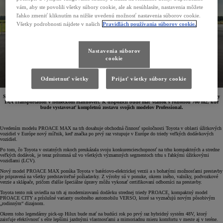
vám, aby ste povolili všetky súbory cookie, ale ak nesúhlasíte, nastavenia môžete
ľahko zmeniť kliknutím na nižšie uvedenú možnosť nastavenia súborov cookie.
Všetky podrobnosti nájdete v našich
Pravidlách používania súborov cookie.
Nastavenia súborov
cookie
Odmietnuť všetky
Prijať všetky súbory cookie
Spoločnosť Toyota sa tento rok po prvý raz zúčastní na medzinárodnom veľtrhu dopravy a logistiky
IAA Transportation v nemeckom Hannoveri. K dispozícii bude mať stánok s rozlohou 700 m2, kde
bude vystavovať kompletnú zostavu svojich modelov Professional.
Uvedením modelu PROACE MAX na trh dosahuje obchodná činnosť spoločnosti Toyota v oblasti úžitkových
vozidiel v Európe nový míľnik, keď značka po prvý raz vstupuje v Európe do triedy veľkých dodávkových
vozidiel.
Po tom, čo Toyota v ostatných rokoch preukázala svoju konkurencieschopnosť na trhu kompaktných a stredne
veľkých dodávok, je teraz prítomná už vo všetkých významných segmentoch trhu s ľahkými úžitkovými
vozidlami (LCV).
Nový model PROACE MAX ponúka Toyota v batériovo-elektrickej verzii a s bohatými možnosťami prestavby
je pripravená na všetky predstaviteľné požiadavky. Z výroby sú v ponuke, okrem iného, valníky, podvozkové
verzie a sklápače, pričom ďalšie špeciálne úpravy môžu vykonať certifikovaní odborníci na prestavby.
Toyota tento rok uviedla na trh aj modernizovanú dodávku strednej triedy PROACE, kompaktný model
PROACE CITY a príslušné varianty osobného automobilu VERSO, ktoré sa vyznačujú novým pôsobivým
„rodinným“ dizajnom.
Okrem toho legendárny pick-up Hilux bude mať na budúci rok po prvý raz hybridný systém 48V, ktorý
zaisťuje efektívnosť s ešte lepšími jazdnými vlastnosťami a mimoriadnu mieru komfortu v meste aj v teréne.