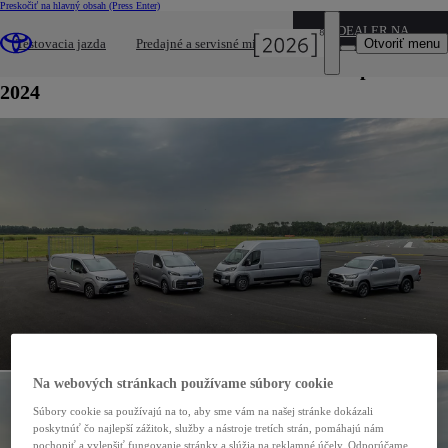
Preskočiť na hlavný obsah
(Press Enter)
05-09-2024
DEALER NAME
Toyota predstaví kompletnú zostavu modelov
Otvoriť menu
Testovacia jazda
Predajné a servisné miesta
divízie Professional na veľtrhu IAA Transportation
2024
Na webových stránkach používame súbory cookie
Súbory cookie sa používajú na to, aby sme vám na našej stránke dokázali
poskytnúť čo najlepší zážitok, služby a nástroje tretích strán, pomáhajú nám
pochopiť a vylepšiť fungovanie stránky a slúžia na reklamné účely. Odporúčame