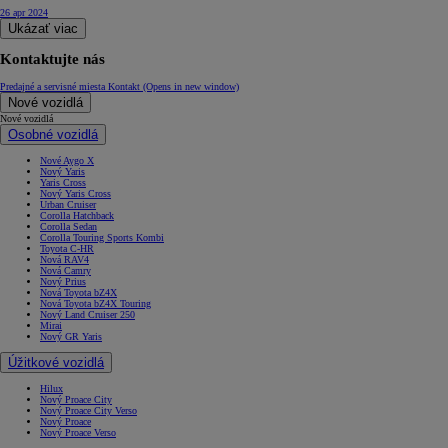
26 apr 2024
Ukázať viac
Kontaktujte nás
Predajné a servisné miesta
Kontakt
(Opens in new window)
Nové vozidlá
Nové vozidlá
Osobné vozidlá
Nové Aygo X
Nový Yaris
Yaris Cross
Nový Yaris Cross
Urban Cruiser
Corolla Hatchback
Corolla Sedan
Corolla Touring Sports Kombi
Toyota C-HR
Nová RAV4
Nová Camry
Nový Prius
Nová Toyota bZ4X
Nová Toyota bZ4X Touring
Nový Land Cruiser 250
Mirai
Nový GR Yaris
Úžitkové vozidlá
Hilux
Nový Proace City
Nový Proace City Verso
Nový Proace
Nový Proace Verso