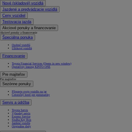
Nové (skladové) vozidlá
Jazdené a predvádzacie vozidlá
Ceny vozidiel
Testovacia jazda
Akciové ponuky a financovanie
Akciové ponuky a financovanie
Špeciálna ponuka
Osobné vozidlá
Úžitkové vozidlá
Financovanie
Toyota Financial Services
(Opens in new window)
Operatívny leasing KINTO ONE
Pre majiteľov
Pre majiteľov
Sezónne ponuky
Připravte svoje vozidlo na jar
Celoročný hotel pre pneumatiky
Servis a údržba
Toyota Servis
Výhodný servis
Express Service
Služba Key Box
Jazdené vozidlá
Originálne diely