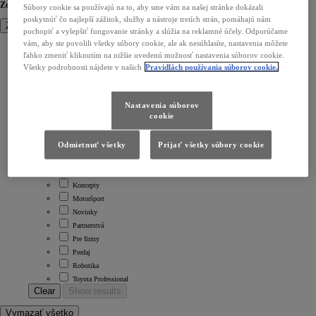
Zoradiť podľa
Súbory cookie sa používajú na to, aby sme vám na našej stránke dokázali
poskytnúť čo najlepší zážitok, služby a nástroje tretích strán, pomáhajú nám
Zatvoriť
pochopiť a vylepšiť fungovanie stránky a slúžia na reklamné účely. Odporúčame
vám, aby ste povolili všetky súbory cookie, ale ak nesúhlasíte, nastavenia môžete
Clear
Zoradiť podľa
ľahko zmeniť kliknutím na nižšie uvedenú možnosť nastavenia súborov cookie.
Zoradiť podľa
Všetky podrobnosti nájdete v našich
Pravidlách používania súborov cookie.
A-Z
Z-A
Oldest
Nastavenia súborov
Newest
cookie
Clear
Filter
Odmietnuť všetky
Prijať všetky súbory cookie
Filter
Elektrifikácia
Financovanie
Koncepty
Motoršport
Novinky
Partnerstvá
Pre firmy
Predaj
Robotika
Toyota Professional
Clear
Show results
Vymazať všetko