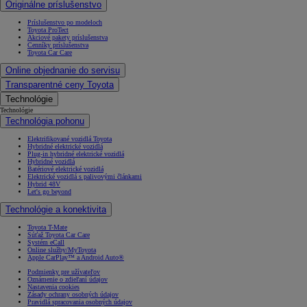
Originálne príslušenstvo
Príslušenstvo po modeloch
Toyota ProTect
Akciové pakety príslušenstva
Cenníky príslušenstva
Toyota Car Care
Online objednanie do servisu
Transparentné ceny Toyota
Technológie
Technológie
Technológia pohonu
Elektrifikované vozidlá Toyota
Hybridné elektrické vozidlá
Plug-in hybridné elektrické vozidlá
Hybridné vozidlá
Batériové elektrické vozidlá
Elektrické vozidlá s palivovými článkami
Hybrid 48V
Let's go beyond
Technológie a konektivita
Toyota T-Mate
Súťaž Toyota Car Care
Systém eCall
Online služby/MyToyota
Apple CarPlay™ a Android Auto®
Podmienky pre užívateľov
Oznámenie o zdieľaní údajov
Nastavenia cookies
Zásady ochrany osobných údajov
Pravidlá spracovania osobných údajov