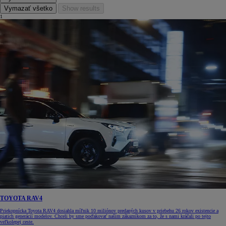
Vymazať všetko
Show results
1
TOYOTA RAV4
Priekopnícka Toyota RAV4 dosiahla míľnik 10 miliónov predaných kusov v priebehu 26 rokov existencie a
piatich generácií modelov. Chceli by sme poďakovať našim zákazníkom za to, že s nami kráčali po tejto
veľkolepej ceste.