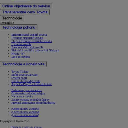
Online objednanie do servisu
Transparentné ceny Toyota
Technológie
Technológie
Technológia pohonu
Elektrifikované vozidlá Toyota
Hybridné elektrické vozidlá
Plug-in hybridné elektrické vozidlá
Hybridné vozidlá
Batériové elektrické vozidlá
Elektrické vozidlá s palivovými článkami
Hybrid 48V
Let's go beyond
Technológie a konektivita
Toyota T-Mate
Súťaž Toyota Car Care
Systém eCall
Online služby/MyToyota
Apple CarPlay™ a Android Auto®
Podmienky pre užívateľov
Oznámenie o zdieľaní údajov
Nastavenia cookies
Zásady ochrany osobných údajov
Pravidlá spracovania osobných údajov
(Opens in new window)
(Opens in new window)
(Opens in new window)
Copyright © Toyota 2026
Predajné a servisné miesta