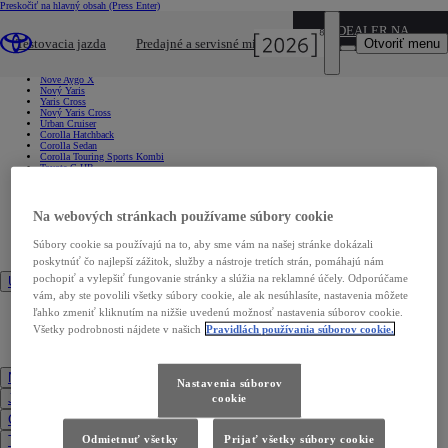
Preskočiť na hlavný obsah
(Press Enter)
Nové vozidlá
DEALER NAME
Nové vozidlá
Otvoriť menu
Testovacia jazda
Predajné a servisné miesta
Osobné vozidlá
Nové Aygo X
Nový Yaris
Yaris Cross
Nový Yaris Cross
Urban Cruiser
Corolla Hatchback
Corolla Sedan
Corolla Touring Sports Kombi
Toyota C-HR
Nová RAV4
Nová Camry
Nový Prius
Nová Toyota bZ4X
Na webových stránkach používame súbory cookie
Nová Toyota bZ4X Touring
Nový Land Cruiser 250
Súbory cookie sa používajú na to, aby sme vám na našej stránke dokázali
Mirai
Nový GR Yaris
poskytnúť čo najlepší zážitok, služby a nástroje tretích strán, pomáhajú nám
pochopiť a vylepšiť fungovanie stránky a slúžia na reklamné účely. Odporúčame
Úžitkové vozidlá
vám, aby ste povolili všetky súbory cookie, ale ak nesúhlasíte, nastavenia môžete
Hilux
ľahko zmeniť kliknutím na nižšie uvedenú možnosť nastavenia súborov cookie.
Nový Proace City
Všetky podrobnosti nájdete v našich
Pravidlách používania súborov cookie.
Nový Proace City Verso
Nový Proace
Nový Proace Verso
Nové (skladové) vozidlá
Nastavenia súborov
Jazdené a predvádzacie vozidlá
cookie
Ceny vozidiel
Testovacia jazda
Odmietnuť všetky
Prijať všetky súbory cookie