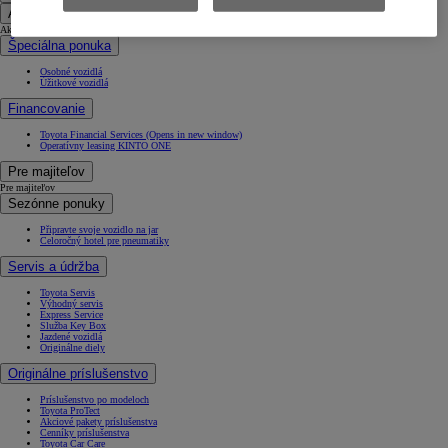
Akciové ponuky a financovanie
Akciové ponuky a financovanie
Špeciálna ponuka
Osobné vozidlá
Úžitkové vozidlá
Financovanie
Toyota Financial Services
(Opens in new window)
Operatívny leasing KINTO ONE
Pre majiteľov
Pre majiteľov
Sezónne ponuky
Připravte svoje vozidlo na jar
Celoročný hotel pre pneumatiky
Servis a údržba
Toyota Servis
Výhodný servis
Express Service
Služba Key Box
Jazdené vozidlá
Originálne diely
Originálne príslušenstvo
Príslušenstvo po modeloch
Toyota ProTect
Akciové pakety príslušenstva
Cenníky príslušenstva
Toyota Car Care