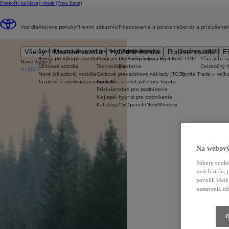
Preskočiť na hlavný obsah
(Press Enter)
Vozidlá
Akciové ponuky
Firemní zákazníci
Financovanie a poistenie
Servis a príslušenst
Špeciálna ponuka
Program pre firmy Toyota Business
Financovanie
Sezónne ponuky
Všetky
Mestské vozidlá
Hybridné vozidlá
Rodinné vozidlá
El
Bonus pri výkupe vozidla
Program pre firmy Toyota Business
Operatívny leasing KINTO ONE
Připravte sv
Nové Aygo X
Úžitkové vozidlá
Technológie
Poistenie
Celoročný 
HYBRID
Nové (skladové) vozidlá
Celkové prevádzkové náklady (TCO)
Toyota Trade – veľ
Jazdené a predvádzacie vozidlá
Kontakt s predstaviteľom Toyota
Príslušenstvo pre podnikanie
Najlepší hybrid pre podnikanie
Katalóg
a11yOpensInNewWindow
Na webový
Súbory cookie
tretích strán
povolili všet
nastavenia sú
O