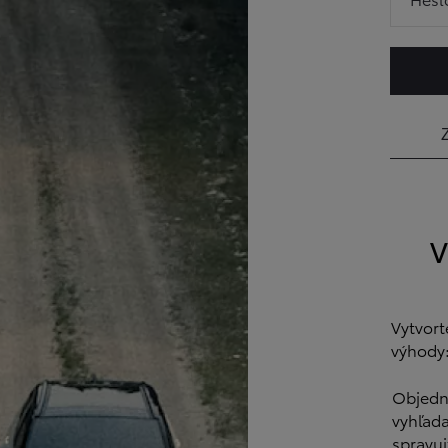
V
Vytvort
výhody
Objedna
vyhľad
spravuj