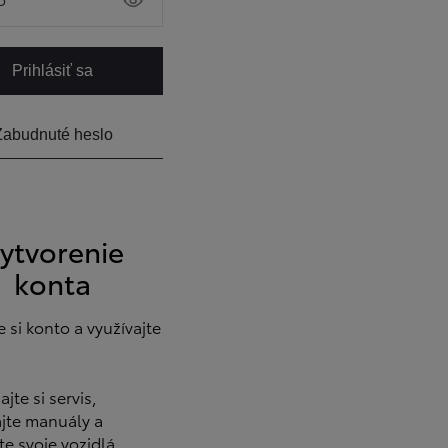
Prihlásiť sa
Zabudnuté heslo
ytvorenie
konta
e si konto a využívajte
:
jte si servis,
ajte manuály a
te svoje vozidlá.