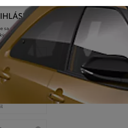
IHLÁSENIE
e sa a získajte prístup
tkým svojim uloženým
údajom
Prihlásiť sa
Prihlásiť sa
ALEBO
il
o