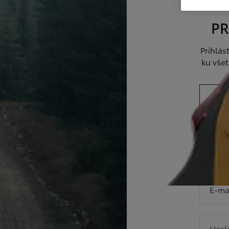
PR
Prihlást
ku vše
E-ma
Hesl