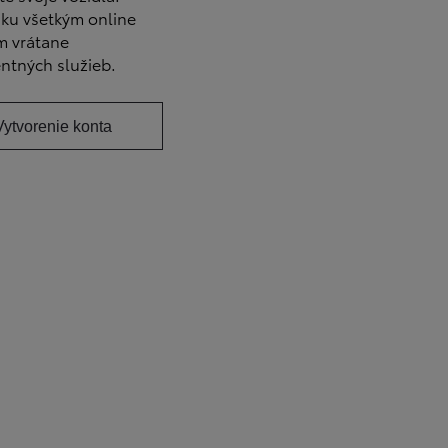
 ku všetkým online
m vrátane
entných služieb.
Vytvorenie konta