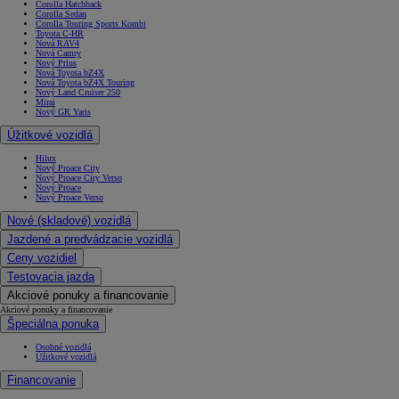
Corolla Hatchback
Corolla Sedan
Corolla Touring Sports Kombi
Toyota C-HR
Nová RAV4
Nová Camry
Nový Prius
Nová Toyota bZ4X
Nová Toyota bZ4X Touring
Nový Land Cruiser 250
Mirai
Nový GR Yaris
Úžitkové vozidlá
Hilux
Nový Proace City
Nový Proace City Verso
Nový Proace
Nový Proace Verso
Nové (skladové) vozidlá
Jazdené a predvádzacie vozidlá
Ceny vozidiel
Testovacia jazda
Akciové ponuky a financovanie
Akciové ponuky a financovanie
Špeciálna ponuka
Osobné vozidlá
Úžitkové vozidlá
Financovanie