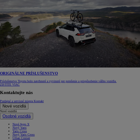
ORIGINÁLNE PRÍSLUŠENSTVO
Príslušenstvo Toyota bolo navrhnuté a vyvinuté pre potešenie a prispôsobenie vášho vozidla.
ZISTITE VIAC
Kontaktujte nás
Predajné a servisné miesta
Kontakt
Nové vozidlá
Nové vozidlá
Osobné vozidlá
Nové Aygo X
Nový Yaris
Yaris Cross
Nový Yaris Cross
Urban Cruiser