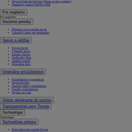
Toyota Financial Services
(Opens in new window)
Operatívny leasing KINTO ONE
Pre majiteľov
Pre majiteľov
Sezónne ponuky
Připravte svoje vozidlo na jar
Celoročný hotel pre pneumatiky
Servis a údržba
Toyota Servis
Výhodný servis
Express Service
Služba Key Box
Jazdené vozidlá
Originálne diely
Originálne príslušenstvo
Príslušenstvo po modeloch
Toyota ProTect
Akciové pakety príslušenstva
Cenníky príslušenstva
Toyota Car Care
Online objednanie do servisu
Transparentné ceny Toyota
Technológie
Technológie
Technológia pohonu
Elektrifikované vozidlá Toyota