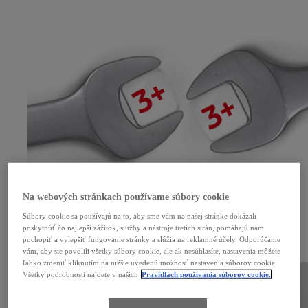
Na webových stránkach používame súbory cookie
Súbory cookie sa používajú na to, aby sme vám na našej stránke dokázali
Výhodný servis pre staršie vozidlá
poskytnúť čo najlepší zážitok, služby a nástroje tretích strán, pomáhajú nám
pochopiť a vylepšiť fungovanie stránky a slúžia na reklamné účely. Odporúčame
Venujte svojmu vozidlu Toyota staršiemu ako tri roky zaslúženú a profesionálnu starostlivosť.
vám, aby ste povolili všetky súbory cookie, ale ak nesúhlasíte, nastavenia môžete
Viac informácií
ľahko zmeniť kliknutím na nižšie uvedenú možnosť nastavenia súborov cookie.
Všetky podrobnosti nájdete v našich
Pravidlách používania súborov cookie.